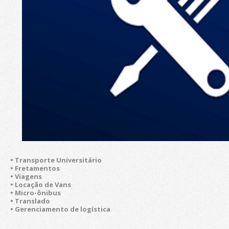
• Transporte Universitário
• Fretamentos
• Viagens
• Locação de Vans
• Micro-ônibus
• Translado
• Gerenciamento de logística